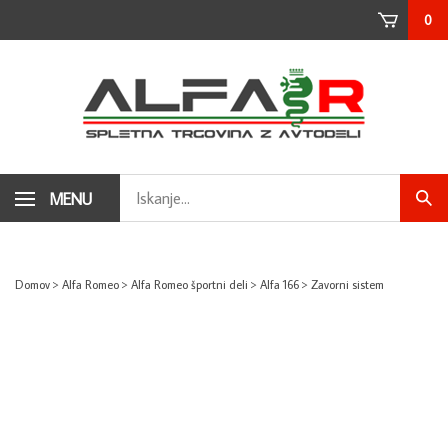
Skip
0
to
content
Search
MENU
Subm
store
sear
Domov
>
Alfa Romeo
>
Alfa Romeo športni deli
>
Alfa 166
>
Zavorni sistem