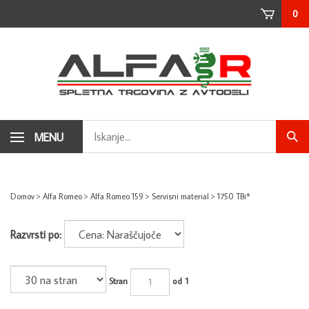
Skip
0
to
content
Search
MENU
Subm
store
sear
Domov
>
Alfa Romeo
>
Alfa Romeo 159
>
Servisni material
>
1750 TBi*
Razvrsti po:
Stran
od 1