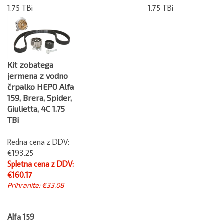
1.75 TBi
1.75 TBi
Kit zobatega
jermena z vodno
črpalko HEPO Alfa
159, Brera, Spider,
Giulietta, 4C 1.75
TBi
Redna cena z DDV:
€193.25
Spletna cena z DDV:
€160.17
Prihranite: €33.08
Alfa 159
1.75 TBi