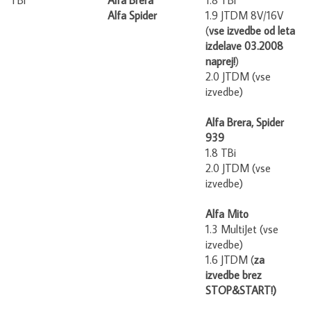
Alfa Spider
1.9 JTDM 8V/16V
(
vse izvedbe
od leta
izdelave 03.2008
naprej!
)
2.0 JTDM (vse
izvedbe)
Alfa Brera, Spider
939
1.8 TBi
2.0 JTDM (vse
izvedbe)
Alfa Mito
1.3 MultiJet (vse
izvedbe)
1.6 JTDM (
za
izvedbe brez
STOP&START!)