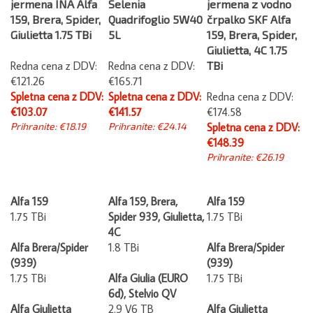
159, Brera, Spider,
Quadrifoglio 5W40
črpalko SKF Alfa
Giulietta 1.75 TBi
5L
159, Brera, Spider,
Giulietta, 4C 1.75
Redna cena z DDV:
Redna cena z DDV:
TBi
€121.26
€165.71
Spletna cena z DDV:
Spletna cena z DDV:
Redna cena z DDV:
€103.07
€141.57
€174.58
Prihranite: €18.19
Prihranite: €24.14
Spletna cena z DDV:
€148.39
Prihranite: €26.19
Alfa 159
Alfa 159, Brera,
Alfa 159
1.75 TBi
Spider 939, Giulietta,
1.75 TBi
4C
Alfa Brera/Spider
1.8 TBi
Alfa Brera/Spider
(939)
(939)
1.75 TBi
Alfa Giulia (EURO
1.75 TBi
6d), Stelvio QV
Alfa Giulietta
2.9 V6 TB
Alfa Giulietta