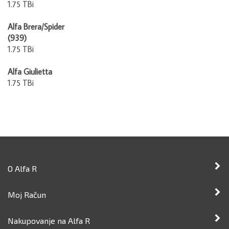
Alfa Brera/Spider
(939)
1.75 TBi
Alfa Giulietta
1.75 TBi
O Alfa R
Moj Račun
Nakupovanje na Alfa R