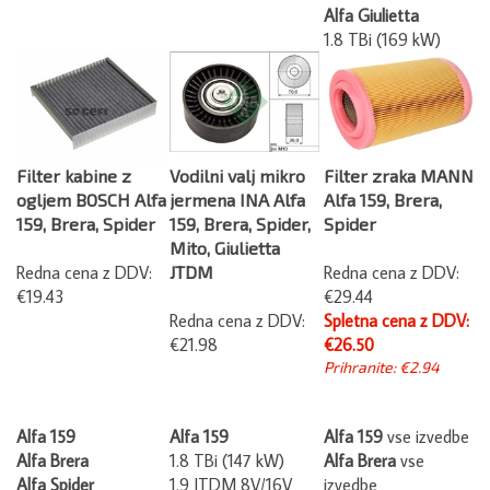
Alfa Giulietta
1.8 TBi (169 kW)
Filter kabine z
Vodilni valj mikro
Filter zraka MANN
ogljem BOSCH Alfa
jermena INA Alfa
Alfa 159, Brera,
159, Brera, Spider
159, Brera, Spider,
Spider
Mito, Giulietta
Redna cena z DDV:
JTDM
Redna cena z DDV:
€19.43
€29.44
Redna cena z DDV:
Spletna cena z DDV:
€21.98
€26.50
Prihranite: €2.94
Alfa 159
Alfa 159
Alfa 159
vse izvedbe
Alfa Brera
1.8 TBi (147 kW)
Alfa Brera
vse
Alfa Spider
1.9 JTDM 8V/16V
izvedbe