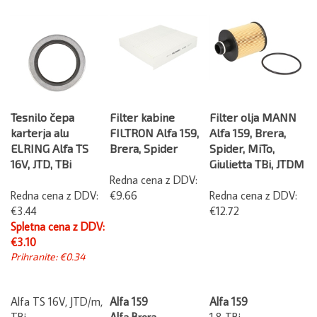
Tesnilo čepa
Filter kabine
Filter olja MANN
karterja alu
FILTRON Alfa 159,
Alfa 159, Brera,
ELRING Alfa TS
Brera, Spider
Spider, MiTo,
16V, JTD, TBi
Giulietta TBi, JTDM
Redna cena z DDV:
Redna cena z DDV:
€9.66
Redna cena z DDV:
€3.44
€12.72
Spletna cena z DDV:
€3.10
Prihranite: €0.34
Alfa TS 16V, JTD/m,
Alfa 159
Alfa 159
TBi
Alfa Brera
1.8 TBi