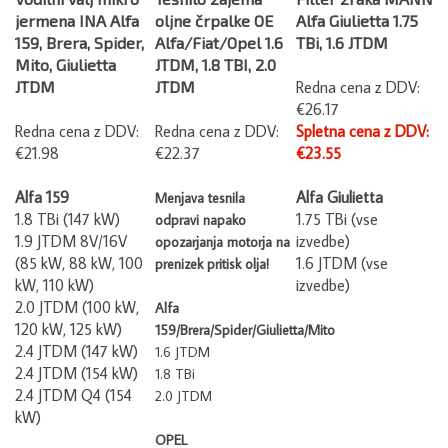
jermena INA Alfa
oljne črpalke OE
Alfa Giulietta 1.75
159, Brera, Spider,
Alfa/Fiat/Opel 1.6
TBi, 1.6 JTDM
Mito, Giulietta
JTDM, 1.8 TBI, 2.0
JTDM
JTDM
Redna cena z DDV:
€26.17
Redna cena z DDV:
Redna cena z DDV:
Spletna cena z DDV:
€21.98
€22.37
€23.55
Alfa 159
Alfa Giulietta
Menjava tesnila
1.8 TBi (147 kW)
1.75 TBi (vse
odpravi napako
1.9 JTDM 8V/16V
izvedbe)
opozarjanja motorja na
(85 kW, 88 kW, 100
1.6 JTDM (vse
prenizek pritisk olja!
kW, 110 kW)
izvedbe)
2.0 JTDM (100 kW,
Alfa
120 kW, 125 kW)
159/Brera/Spider/Giulietta/Mito
2.4 JTDM (147 kW)
1.6 JTDM
2.4 JTDM (154 kW)
1.8 TBi
2.4 JTDM Q4 (154
2.0 JTDM
kW)
OPEL