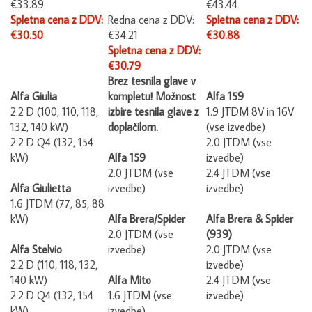
Spletna cena z DDV:
Redna cena z DDV:
Spletna cena z DDV:
€30.50
€34.21
€30.88
Spletna cena z DDV:
€30.79
Brez tesnila glave v
Alfa Giulia
kompletu! Možnost
Alfa 159
2.2 D (100, 110, 118,
izbire tesnila glave z
1.9 JTDM 8V in 16V
132, 140 kW)
doplačilom.
(vse izvedbe)
2.2 D Q4 (132, 154
2.0 JTDM (vse
kW)
Alfa 159
izvedbe)
2.0 JTDM (vse
2.4 JTDM (vse
Alfa Giulietta
izvedbe)
izvedbe)
1.6 JTDM (77, 85, 88
kW)
Alfa Brera/Spider
Alfa Brera & Spider
2.0 JTDM (vse
(939)
Alfa Stelvio
izvedbe)
2.0 JTDM (vse
2.2 D (110, 118, 132,
izvedbe)
140 kW)
Alfa Mito
2.4 JTDM (vse
2.2 D Q4 (132, 154
1.6 JTDM (vse
izvedbe)
kW)
izvedbe)