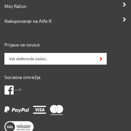
Moj Račun
Nakupovanje na Alfa R
Prijava na novice
Vpišite
Sign up for newslette
vaš
email
naslov,
Socialna omrežja
da
se
Like
-->
prijavite
Alfa
na
R
novice
Filip
Stirn
s.p.
View
on
our
Facebook