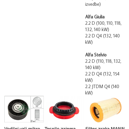
izvedbe)
Alfa Giulia
2.2 D (100, 110, 118,
132, 140 kW)
2.2 D Q4 (132, 140
kW)
Alfa Stelvio
2.2 D (110, 118, 132,
140 kW)
2.2 D Q4 (132, 154
kW)
2.2 JTDM Q4 (140
kW)
Vodilni valj mikro
Tesnilo zajema
Filter zraka MANN