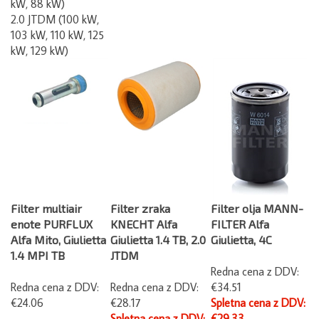
2.0 JTDM (100 kW,
103 kW, 110 kW, 125
kW, 129 kW)
Filter multiair
Filter zraka
Filter olja MANN-
enote PURFLUX
KNECHT Alfa
FILTER Alfa
Alfa Mito, Giulietta
Giulietta 1.4 TB, 2.0
Giulietta, 4C
1.4 MPI TB
JTDM
Redna cena z DDV:
Redna cena z DDV:
Redna cena z DDV:
€34.51
€24.06
€28.17
Spletna cena z DDV:
Spletna cena z DDV:
€29.33