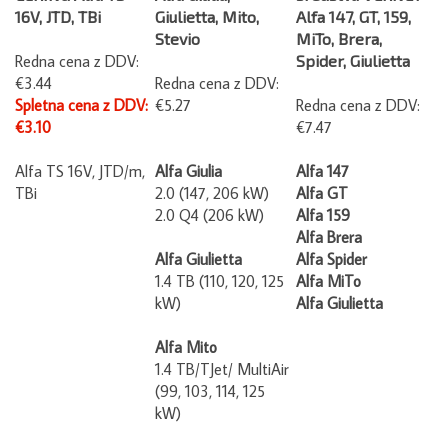
16V, JTD, TBi
Giulietta, Mito,
Alfa 147, GT, 159,
Stevio
MiTo, Brera,
Redna cena z DDV:
Spider, Giulietta
€3.44
Redna cena z DDV:
Spletna cena z DDV:
€5.27
Redna cena z DDV:
€3.10
€7.47
Alfa TS 16V, JTD/m,
Alfa Giulia
Alfa 147
TBi
2.0 (147, 206 kW)
Alfa GT
2.0 Q4 (206 kW)
Alfa 159
Alfa Brera
Alfa Giulietta
Alfa Spider
1.4 TB (110, 120, 125
Alfa MiTo
kW)
Alfa Giulietta
Alfa Mito
1.4 TB/TJet/ MultiAir
(99, 103, 114, 125
kW)