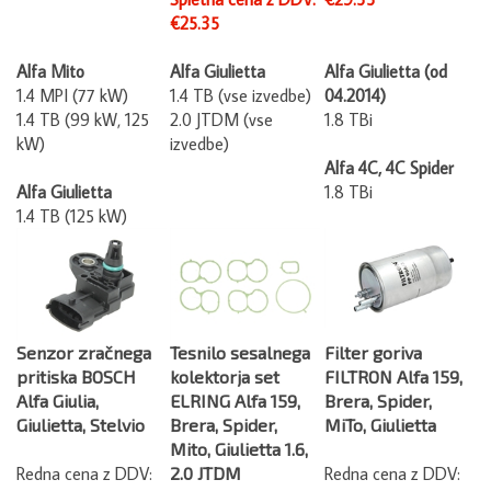
€25.35
Alfa Mito
Alfa Giulietta
Alfa Giulietta (od
1.4 MPI (77 kW)
1.4 TB (vse izvedbe)
04.2014)
1.4 TB (99 kW, 125
2.0 JTDM (vse
1.8 TBi
kW)
izvedbe)
Alfa 4C, 4C Spider
Alfa Giulietta
1.8 TBi
1.4 TB (125 kW)
Senzor zračnega
Tesnilo sesalnega
Filter goriva
pritiska BOSCH
kolektorja set
FILTRON Alfa 159,
Alfa Giulia,
ELRING Alfa 159,
Brera, Spider,
Giulietta, Stelvio
Brera, Spider,
MiTo, Giulietta
Mito, Giulietta 1.6,
Redna cena z DDV:
2.0 JTDM
Redna cena z DDV:
€33.89
€43.44