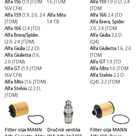
16V CF4)
JTDM
Alfa 159
(1.9, 2.0, 2.4
Alfa Mito
Alfa 166
2.4 JTD
JTDM)
1.4 TB
Alfa Brera, Spider
Alfa 166
(2.4 JTD)
2.0, 2.4 JTDM
Alfa Brera/Spider
Alfa Giulia
2.2 D
(2.0, 2.4 JTDM)
(Q4)
Alfa Giulia
(2.2 D)
Alfa Giulietta
1.6, 2.0
Alfa Giulietta
(1.6,
JTDM
2.0 JTDM)
Alfa GT
1.9 JTD
Alfa GT
(1.9 JTDM
Alfa Mito
1.6 JTDM
16V CF4)
Alfa Stelvio
2.2 D
Alfa Mito
(1.6 JTDM)
(Q4), 2.2 JTDM
Alfa Stelvio
(2.2 D,
JTDM)
Filter olja MANN
Dročnik ventila
Filter olja MANN
Alfa Giulietta, Mito
INA Alfa 147 156
Alfa 159, Brera,