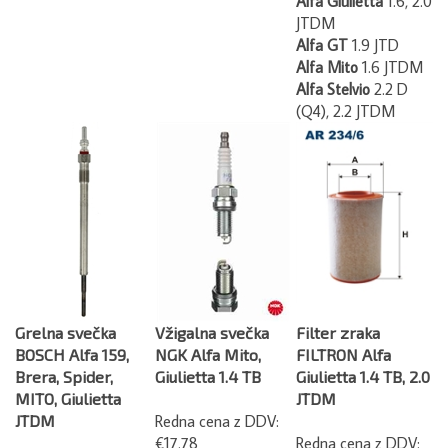
JTDM
Alfa GT
1.9 JTD
Alfa Mito
1.6 JTDM
Alfa Stelvio
2.2 D
(Q4), 2.2 JTDM
Grelna svečka
Vžigalna svečka
Filter zraka
BOSCH Alfa 159,
NGK Alfa Mito,
FILTRON Alfa
Brera, Spider,
Giulietta 1.4 TB
Giulietta 1.4 TB, 2.0
MITO, Giulietta
JTDM
JTDM
Redna cena z DDV:
€17.78
Redna cena z DDV: