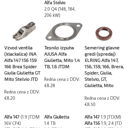
Alfa Stelvio
2.0 Q4 (148, 184,
206 kW)
Vzvod ventila
Tesnilo izpuha
Semering glavne
(klackalica) INA
AJUSA Alfa
gredi (spredaj)
Alfa 147 156 159
Giulietta, Mito 1.4
ELRING Alfa 147,
166 Brea Spider
TB, 1.6 JTDM
156, 159, 166, Brera,
Giulia Giulietta GT
Spider, Giulia,
Mito Stelvio JTD
Redna cena z DDV:
Stelvio, GT,
€8.28
Giulietta, Mito
Redna cena z DDV:
€8.20
Redna cena z DDV:
€8.50
Alfa 147
(1.9 JTDM
Alfa Giulietta
Alfa 147
1.9 JTD(M)
16V CF4)
1.4 TB
Alfa 156
1.9, 2.4 JTD
Alfa 156
(1.9 JTDM
1.6 JTDM
Alfa 159
1.9 JTD, 2.4