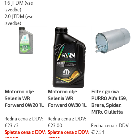
1.6 JTDM (vse
izvedbe)
2.0 JTDM (vse
izvedbe)
Motorno olje
Motorno olje
Filter goriva
Selenia WR
Selenia WR
PURRO Alfa 159,
Forward 0W20 1L
Forward 0W30 1L
Brera, Spider,
MiTo, Giulietta
Redna cena z DDV:
Redna cena z DDV:
€23.73
€23.00
Redna cena z DDV:
Spletna cena z DDV:
Spletna cena z DDV:
€17.54
€16.97
€17.16