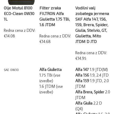
Olje Motul 8100
Filter zraka
Vodilni valj
ECO-Clean 0W30
FILTRON Alfa
zobatega jermena
1L
Giulietta 1.75 TBi,
SKF Alfa 147, 156,
1.6 JTDM
159, Brera, Spider,
Redna cena z DDV:
Giulia, Stelvio, GT,
€14.08
Redna cena z DDV:
Giulietta, Mito
€14.68
JTDM D JTD
Redna cena z DDV:
€14.95
Alfa Giulietta
Alfa 147
1.9 JTD(M)
SAE 0W30
1.75 TBi (vse
Alfa 156
1.9, 2.4 JTD
izvedbe)
Alfa 159
1.9 JTD, 2.0
1.6 JTDM (vse
JTDM
izvedbe)
Alfa Brera, Spider
2.0
JTDM
Alfa Giulia
2.2 D
(Q4)
Alfa Giulietta
1.6, 2.0