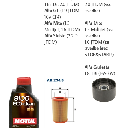
TBi, 1.6, 2.0 JTDM)
2.0 JTDM (vse
Alfa GT
(1.9 JTDM
izvedbe)
16V CF4)
Alfa Mito
(1.3
Alfa Mito
MultiJet, 1.6 JTDM)
1.3 MultiJet (vse
Alfa Stelvio
(2.2 D,
izvedbe)
JTDM)
1.6 JTDM (
za
izvedbe brez
STOP&START!)
Alfa Giulietta
1.8 TBi (169 kW)