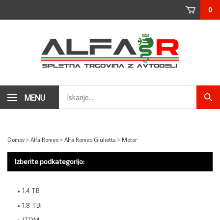
Skip
0
to
content
Search
MENU
Subm
store
sear
Domov
>
Alfa Romeo
>
Alfa Romeo Giulietta
>
Motor
Izberite podkategorijo:
1.4 TB
1.8 TBi
JTDM