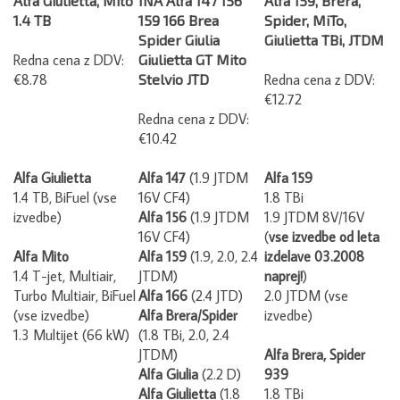
1.4 TB
159 166 Brea
Spider, MiTo,
Spider Giulia
Giulietta TBi, JTDM
Redna cena z DDV:
Giulietta GT Mito
€8.78
Stelvio JTD
Redna cena z DDV:
€12.72
Redna cena z DDV:
€10.42
Alfa Giulietta
Alfa 147
(1.9 JTDM
Alfa 159
1.4 TB, BiFuel (vse
16V CF4)
1.8 TBi
izvedbe)
Alfa 156
(1.9 JTDM
1.9 JTDM 8V/16V
16V CF4)
(
vse izvedbe
od leta
Alfa Mito
Alfa 159
(1.9, 2.0, 2.4
izdelave 03.2008
1.4 T-jet, Multiair,
JTDM)
naprej!
)
Turbo Multiair, BiFuel
Alfa 166
(2.4 JTD)
2.0 JTDM (vse
(vse izvedbe)
Alfa Brera/Spider
izvedbe)
1.3 Multijet (66 kW)
(1.8 TBi, 2.0, 2.4
JTDM)
Alfa Brera, Spider
Alfa Giulia
(2.2 D)
939
Alfa Giulietta
(1.8
1.8 TBi