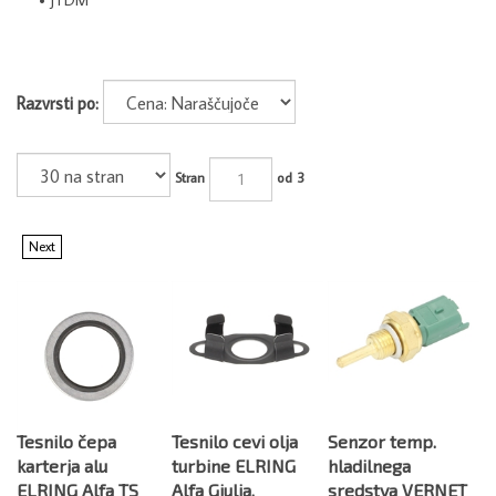
Razvrsti po:
Stran
od 3
Next
Tesnilo čepa
Tesnilo cevi olja
Senzor temp.
karterja alu
turbine ELRING
hladilnega
ELRING Alfa TS
Alfa Giulia,
sredstva VERNET