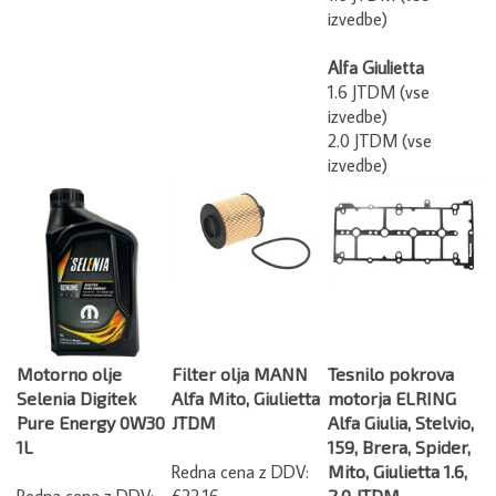
izvedbe)
Alfa Giulietta
1.6 JTDM (vse
izvedbe)
2.0 JTDM (vse
izvedbe)
Motorno olje
Filter olja MANN
Tesnilo pokrova
Selenia Digitek
Alfa Mito, Giulietta
motorja ELRING
Pure Energy 0W30
JTDM
Alfa Giulia, Stelvio,
1L
159, Brera, Spider,
Redna cena z DDV:
Mito, Giulietta 1.6,
Redna cena z DDV:
€22.16
2.0 JTDM