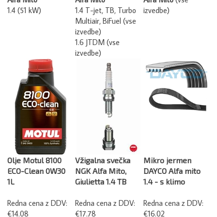
1.4 (51 kW)
1.4 T-jet, TB, Turbo
izvedbe)
Multiair, BiFuel (vse
izvedbe)
1.6 JTDM (vse
izvedbe)
Olje Motul 8100
Vžigalna svečka
Mikro jermen
ECO-Clean 0W30
NGK Alfa Mito,
DAYCO Alfa mito
1L
Giulietta 1.4 TB
1.4 - s klimo
Redna cena z DDV:
Redna cena z DDV:
Redna cena z DDV:
€14.08
€17.78
€16.02