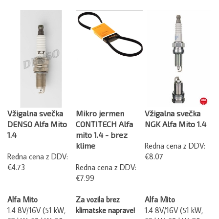
Vžigalna svečka
Mikro jermen
Vžigalna svečka
DENSO Alfa Mito
CONTITECH Alfa
NGK Alfa Mito 1.4
1.4
mito 1.4 - brez
klime
Redna cena z DDV:
Redna cena z DDV:
€8.07
€4.73
Redna cena z DDV:
€7.99
Alfa Mito
Za vozila brez
Alfa Mito
1.4 8V/16V (51 kW,
klimatske naprave!
1.4 8V/16V (51 kW,
57 kW, 58 kW, 70
57 kW, 58 kW, 70