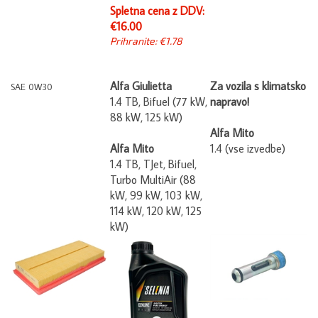
Spletna cena z DDV:
€16.00
Prihranite: €1.78
Alfa Giulietta
Za vozila s klimatsko
SAE 0W30
1.4 TB, Bifuel (77 kW,
napravo!
88 kW, 125 kW)
Alfa Mito
Alfa Mito
1.4 (vse izvedbe)
1.4 TB, TJet, Bifuel,
Turbo MultiAir (88
kW, 99 kW, 103 kW,
114 kW, 120 kW, 125
kW)