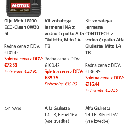
Olje Motul 8100
Kit zobatega
Kit zobatega
ECO-Clean 0W30
jermena INA z
jermena
5L
vodno črpalko Alfa
CONTITECH z
Giulietta, Mito 1.4
vodno črpalko Alfa
Redna cena z DDV:
TB
Giulietta, Mito 1.4
€101.43
TB
Spletna cena z DDV:
Redna cena z DDV:
€72.53
€100.42
Redna cena z DDV:
Prihranite: €28.90
Spletna cena z DDV:
€136.99
€85.36
Spletna cena z DDV:
Prihranite: €15.06
€116.44
Prihranite: €20.55
Alfa Giulietta
Alfa Giulietta
SAE 0W30
1.4 TB, BiFuel 16V
1.4 TB, BiFuel 16V
(vse izvedbe)
(vse izvedbe)