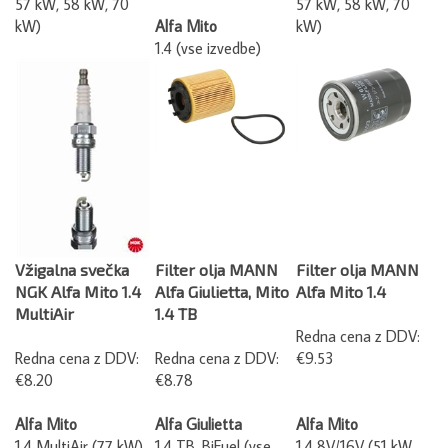
kW)
Alfa Mito
kW)
1.4 (vse izvedbe)
Vžigalna svečka
Filter olja MANN
Filter olja MANN
NGK Alfa Mito 1.4
Alfa Giulietta, Mito
Alfa Mito 1.4
MultiAir
1.4 TB
Redna cena z DDV:
Redna cena z DDV:
Redna cena z DDV:
€9.53
€8.20
€8.78
Alfa Mito
Alfa Giulietta
Alfa Mito
1.4 MultiAir (77 kW)
1.4 TB, BiFuel (vse
1.4 8V/16V (51 kW,