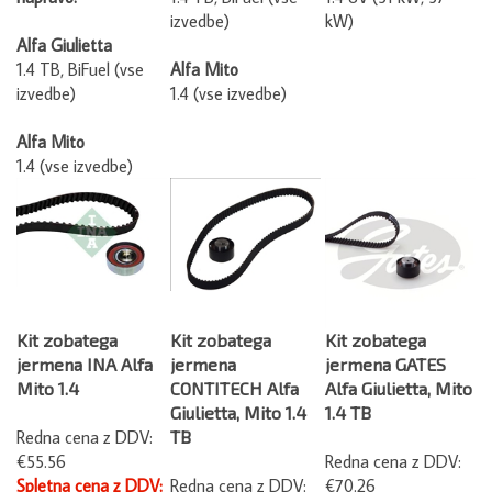
izvedbe)
kW)
Alfa Giulietta
1.4 TB, BiFuel (vse
Alfa Mito
izvedbe)
1.4 (vse izvedbe)
Alfa Mito
1.4 (vse izvedbe)
Kit zobatega
Kit zobatega
Kit zobatega
jermena INA Alfa
jermena
jermena GATES
Mito 1.4
CONTITECH Alfa
Alfa Giulietta, Mito
Giulietta, Mito 1.4
1.4 TB
Redna cena z DDV:
TB
€55.56
Redna cena z DDV:
Spletna cena z DDV:
Redna cena z DDV:
€70.26