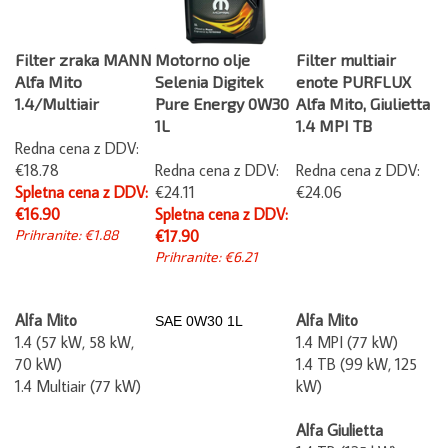
Filter zraka MANN
Motorno olje
Filter multiair
Alfa Mito
Selenia Digitek
enote PURFLUX
1.4/Multiair
Pure Energy 0W30
Alfa Mito, Giulietta
1L
1.4 MPI TB
Redna cena z DDV:
€18.78
Redna cena z DDV:
Redna cena z DDV:
Spletna cena z DDV:
€24.11
€24.06
€16.90
Spletna cena z DDV:
Prihranite: €1.88
€17.90
Prihranite: €6.21
Alfa Mito
Alfa Mito
SAE
0W30 1L
1.4 (57 kW, 58 kW,
1.4 MPI (77 kW)
70 kW)
1.4 TB (99 kW, 125
1.4 Multiair (77 kW)
kW)
Alfa Giulietta
1.4 TB (125 kW)