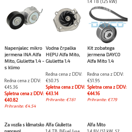
Napenjalec mikro
Vodna črpalka
Kit zobatega
jermena INA Alfa
HEPU Alfa Mito,
jermena DAYCO
Mito, Giulietta 1.4 -
Giulietta 1.4
Alfa Mito 1.4
s klimo
Redna cena z DDV:
Redna cena z DDV:
Redna cena z DDV:
€50.75
€51.95
€45.36
Spletna cena z DDV:
Spletna cena z DDV:
Spletna cena z DDV:
€43.14
€44.16
€40.82
Prihranite: €7.61
Prihranite: €7.79
Prihranite: €4.54
Za vozila s klimatsko
Alfa Giulietta
Alfa Mito
napravo!
1.4 TB, BiFuel (vse
1.4 8V (51 kW, 57