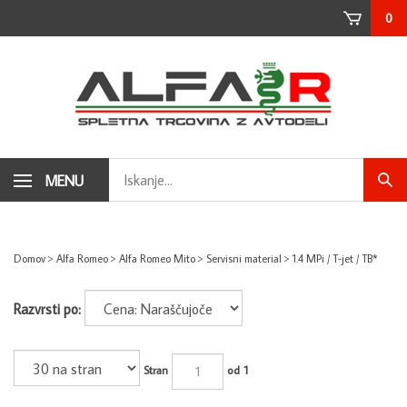
Skip
0
to
content
Search
MENU
Subm
store
sear
Domov
>
Alfa Romeo
>
Alfa Romeo Mito
>
Servisni material
>
1.4 MPi / T-jet / TB*
Razvrsti po:
Stran
od 1