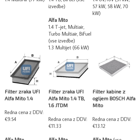
izvedbe)
57 kW, 58 kW, 70
kW)
Alfa Mito
1.4 T-jet, Multiair,
Turbo Multiair, BiFuel
(vse izvedbe)
1.3 Multijet (66 kW)
Filter zraka UFI
Filter zraka UFI
Filter kabine z
Alfa Mito 1.4
Alfa Mito 1.4 TB,
ogljem BOSCH Alfa
1.6 JTDM
Mito
Redna cena z DDV:
€9.54
Redna cena z DDV:
Redna cena z DDV:
€11.33
€13.12
Alfa Mito
Alfa Mito
Alfa Mito
(vse