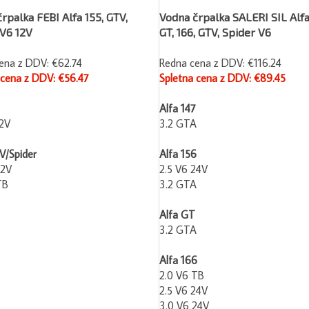
rpalka FEBI Alfa 155, GTV,
Vodna črpalka SALERI SIL Alfa 
 V6 12V
GT, 166, GTV, Spider V6
ena z DDV: €62.74
Redna cena z DDV: €116.24
 cena z DDV: €56.47
Spletna cena z DDV: €89.45
Alfa 147
12V
3.2 GTA
V/Spider
Alfa 156
12V
2.5 V6 24V
TB
3.2 GTA
Alfa GT
3.2 GTA
Alfa 166
2.0 V6 TB
2.5 V6 24V
3.0 V6 24V