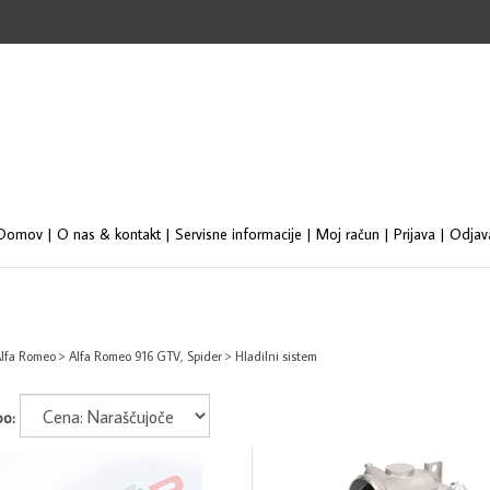
Se
st
Domov
|
O nas & kontakt
|
Servisne informacije
|
Moj račun
|
Prijava
|
Odjav
lfa Romeo
>
Alfa Romeo 916 GTV, Spider
>
Hladilni sistem
po: