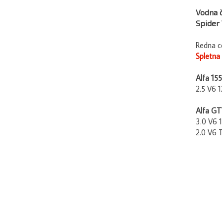
Vodna č
Spider
Redna c
Spletna
Alfa 155
2.5 V6 
Alfa GT
3.0 V6 
2.0 V6 