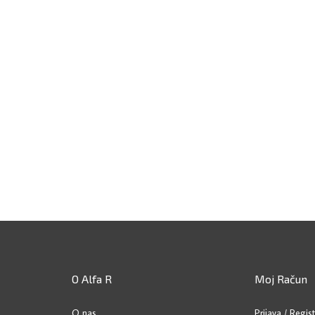
O Alfa R
Moj Račun
O nas
Prijava
/
Regist