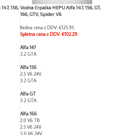
147, 156,
Vodna črpalka HEPU Alfa 147, 156, GT,
166, GTV, Spider V6
Redna cena z DDV: €125.95
Spletna cena z DDV: €102.29
Alfa 147
3.2 GTA
Alfa 156
2.5 V6 24V
3.2 GTA
Alfa GT
3.2 GTA
Alfa 166
2.0 V6 TB
2.5 V6 24V
3.0 V6 24V