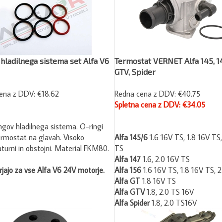
 hladilnega sistema set Alfa V6
Termostat VERNET Alfa 145, 14
GTV, Spider
ena z DDV:
€18.62
Redna cena z DDV: €40.75
Spletna cena z DDV: €34.05
ngov hladilnega sistema. O-ringi
ermostat na glavah. Visoko
Alfa 145/6
1.6 16V TS, 1.8 16V TS
urni in obstojni. Material FKM80.
TS
Alfa 147
1.6, 2.0 16V TS
jajo za vse Alfa V6 24V motorje.
Alfa 156
1.6 16V TS, 1.8 16V TS, 
Alfa GT
1.8 16V TS
Alfa GTV
1.8, 2.0 TS 16V
Alfa Spider
1.8, 2.0 TS16V