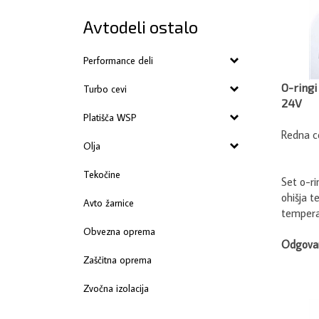
Avtodeli ostalo
Performance deli
O-ringi
Turbo cevi
24V
Platišča WSP
Redna c
Olja
Tekočine
Set o-ri
ohišja t
Avto žarnice
temperat
Obvezna oprema
Odgovar
Zaščitna oprema
Zvočna izolacija