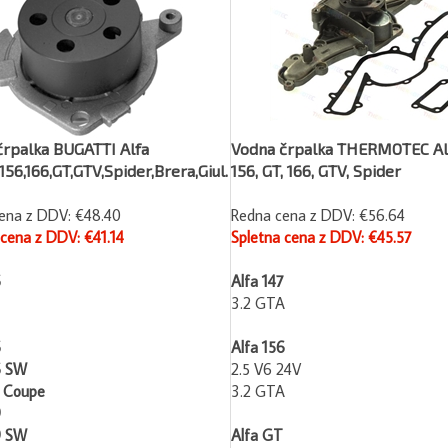
črpalka BUGATTI Alfa
Vodna črpalka THERMOTEC Alf
,156,166,GT,GTV,Spider,Brera,Giul.
156, GT, 166, GTV, Spider
ena z DDV: €48.40
Redna cena z DDV: €56.64
 cena z DDV: €41.14
Spletna cena z DDV: €45.57
6
Alfa 147
3.2 GTA
6
Alfa 156
6 SW
2.5 V6 24V
 Coupe
3.2 GTA
9
9 SW
Alfa GT