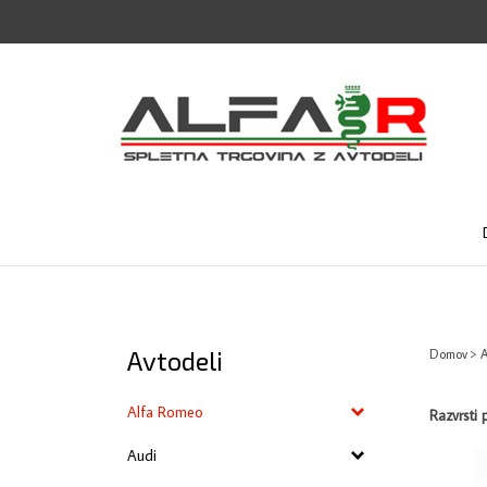
Skip
to
content
Avtodeli
Domov
>
A
Alfa Romeo
Razvrsti 
Audi