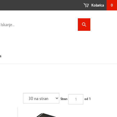
Košarica
0
arch
Submit
ore
search
a
Stran
od 1