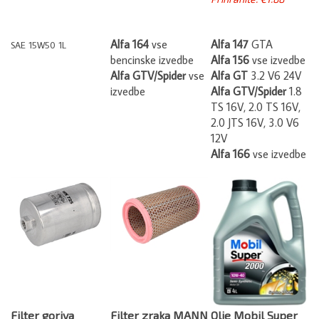
Alfa 164
vse
Alfa 147
GTA
SAE 15W50 1L
bencinske izvedbe
Alfa 156
vse izvedbe
Alfa GTV/Spider
vse
Alfa GT
3.2 V6 24V
izvedbe
Alfa GTV/Spider
1.8
TS 16V, 2.0 TS 16V,
2.0 JTS 16V, 3.0 V6
12V
Alfa 166
vse izvedbe
Filter goriva
Filter zraka MANN
Olje Mobil Super