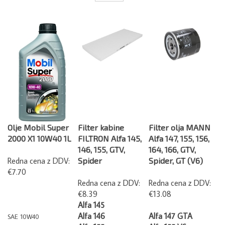
Olje Mobil Super
Filter kabine
Filter olja MANN
2000 X1 10W40 1L
FILTRON Alfa 145,
Alfa 147, 155, 156,
146, 155, GTV,
164, 166, GTV,
Redna cena z DDV:
Spider
Spider, GT (V6)
€7.70
Redna cena z DDV:
Redna cena z DDV:
€8.39
€13.08
Alfa 145
Alfa 146
Alfa 147 GTA
SAE 10W40
Alfa 155
Alfa 155 V6