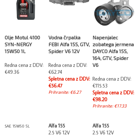
Olje Motul 4100
Vodna črpalka
Napenjalec
SYN-NERGY
FEBI Alfa 155, GTV,
zobatega jermena
15W50 1L
Spider V6 12V
DAYCO Alfa 155,
164, GTV, Spider
Redna cena z DDV:
Redna cena z DDV:
V6
€49.36
€62.74
Spletna cena z DDV:
Redna cena z DDV:
€56.47
€115.53
Prihranite: €6.27
Spletna cena z DDV:
€98.20
Prihranite: €17.33
Alfa 155
Alfa 155
SAE 15W50 5L
2.5 V6 12V
2.5 V6 12V