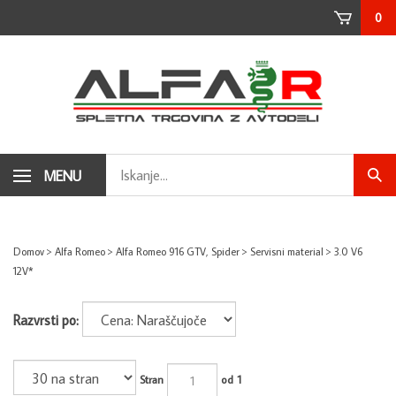
Skip
0
to
content
Search
MENU
Subm
store
sear
Domov
>
Alfa Romeo
>
Alfa Romeo 916 GTV, Spider
>
Servisni material
>
3.0 V6
12V*
Razvrsti po:
Stran
od 1