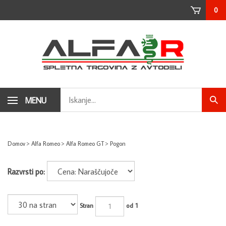
Skip
0
to
content
Search
MENU
Subm
store
sear
Domov
>
Alfa Romeo
>
Alfa Romeo GT
>
Pogon
Razvrsti po:
Stran
od 1