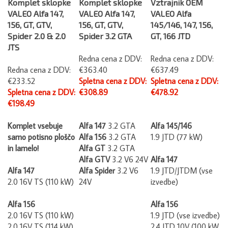
VALEO Alfa 147,
VALEO Alfa 147,
VALEO Alfa
156, GT, GTV,
156, GT, GTV,
145/146, 147, 156,
Spider 2.0 & 2.0
Spider 3.2 GTA
GT, 166 JTD
JTS
Redna cena z DDV:
Redna cena z DDV:
Redna cena z DDV:
€363.40
€637.49
€233.52
Spletna cena z DDV:
Spletna cena z DDV:
Spletna cena z DDV:
€308.89
€478.92
€198.49
Komplet vsebuje
Alfa 147
3.2 GTA
Alfa 145/146
samo potisno ploščo
Alfa 156
3.2 GTA
1.9 JTD (77 kW)
in lamelo!
Alfa GT
3.2 GTA
Alfa GTV
3.2 V6 24V
Alfa 147
Alfa 147
Alfa Spider
3.2 V6
1.9 JTD/JTDM (vse
2.0 16V TS (110 kW)
24V
izvedbe)
Alfa 156
Alfa 156
2.0 16V TS (110 kW)
1.9 JTD (vse izvedbe)
2.0 16V TS (114 kW)
2.4 JTD 10V (100 kW,