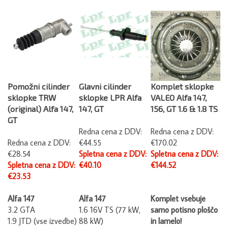
Pomožni cilinder
Glavni cilinder
Komplet sklopke
sklopke TRW
sklopke LPR Alfa
VALEO Alfa 147,
(original) Alfa 147,
147, GT
156, GT 1.6 & 1.8 TS
GT
Redna cena z DDV:
Redna cena z DDV:
Redna cena z DDV:
€44.55
€170.02
€28.54
Spletna cena z DDV:
Spletna cena z DDV:
Spletna cena z DDV:
€40.10
€144.52
€23.53
Alfa 147
Alfa 147
Komplet vsebuje
3.2 GTA
1.6 16V TS (77 kW,
samo potisno ploščo
1.9 JTD (vse izvedbe)
88 kW)
in lamelo!
2.0 16V TS (110 kW)