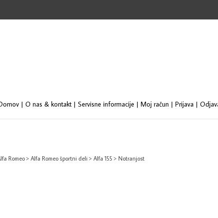
Se
st
Domov
|
O nas & kontakt
|
Servisne informacije
|
Moj račun
|
Prijava
|
Odjav
lfa Romeo
>
Alfa Romeo športni deli
>
Alfa 155
>
Notranjost