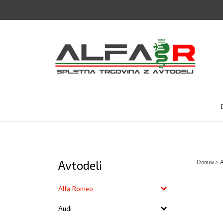
Skip
to
content
Avtodeli
Domov
>
A
Alfa Romeo
Audi