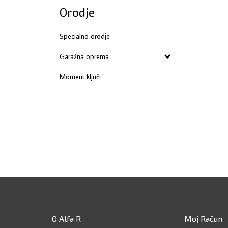
Orodje
Specialno orodje
Garažna oprema
Moment ključi
O Alfa R
Moj Račun