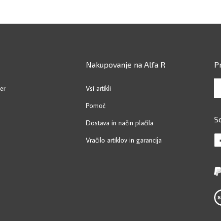
Nakupovanje na Alfa R
P
Vp
er
Vsi artikli
va
em
o
Pomoč
na
S
da
Dostava in način plačila
se
Li
Vračilo artiklov in garancija
pri
Al
na
R
no
Fil
St
s.p
Vi
on
ou
Fa
SS