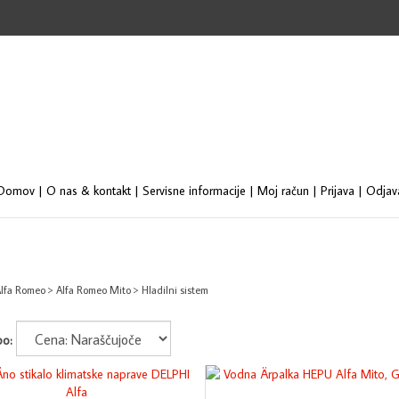
Se
st
Domov
|
O nas & kontakt
|
Servisne informacije
|
Moj račun
|
Prijava
|
Odjav
lfa Romeo
>
Alfa Romeo Mito
>
Hladilni sistem
po: