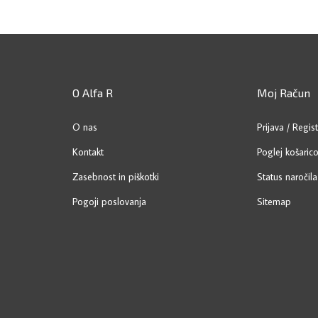
O Alfa R
Moj Račun
O nas
Prijava
/
Regist
Kontakt
Poglej košaric
Zasebnost in piškotki
Status naročila
Pogoji poslovanja
Sitemap