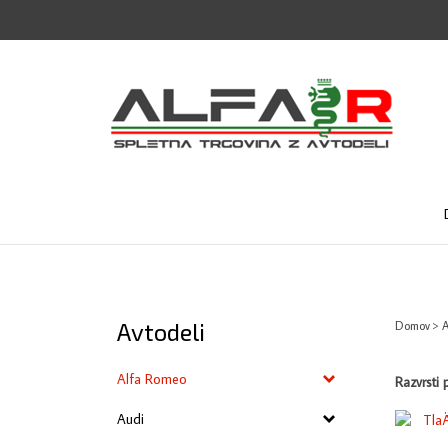
Skip
to
content
Avtodeli
Domov
>
A
Alfa Romeo
Razvrsti 
Audi