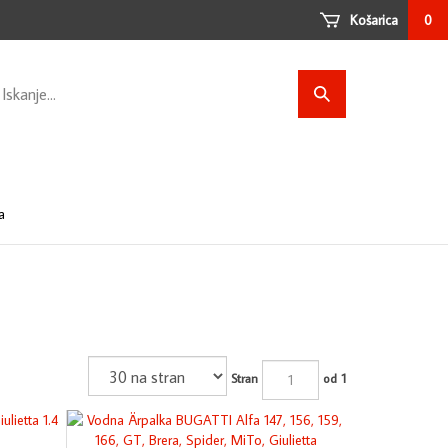
Košarica
0
arch
Submit
ore
search
a
Stran
od 1