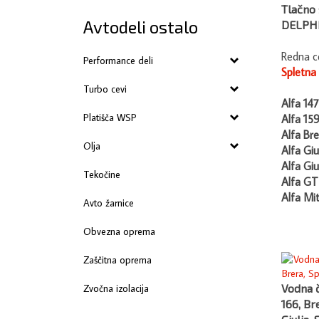
Tlačno 
DELPHI
Avtodeli ostalo
Redna c
Performance deli
Spletna
Turbo cevi
Alfa 147
Alfa 15
Platišča WSP
Alfa Bre
Olja
Alfa Giu
Alfa Giu
Tekočine
Alfa GT
Alfa Mi
Avto žarnice
Obvezna oprema
Zaščitna oprema
Vodna č
Zvočna izolacija
166, Bre
Giulia, 