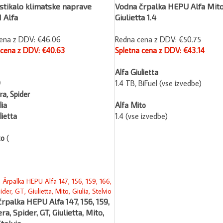
stikalo klimatske naprave
Vodna črpalka HEPU Alfa Mito
 Alfa
Giulietta 1.4
ena z DDV: €46.06
Redna cena z DDV: €50.75
 cena z DDV: €40.63
Spletna cena z DDV: €43.14
Alfa Giulietta
9
1.4 TB, BiFuel (vse izvedbe)
ra, Spider
lia
Alfa Mito
lietta
1.4 (vse izvedbe)
to
(
rpalka HEPU Alfa 147, 156, 159,
ra, Spider, GT, Giulietta, Mito,
Stelvio