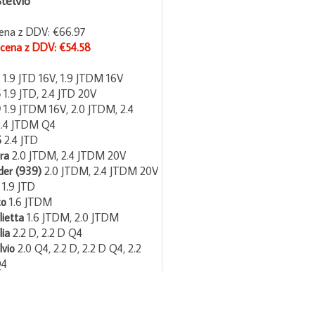
ena z DDV: €66.97
 cena z DDV: €54.58
7
1.9 JTD 16V,
1.9 JTDM 16V
6
1.9 JTD,
2.4 JTD 20V
9
1.9 JTDM 16V,
2.0 JTDM,
2.4
2.4 JTDM Q4
6
2.4 JTD
era
2.0 JTDM,
2.4 JTDM 20V
ider (939)
2.0 JTDM,
2.4 JTDM 20V
T
1.9 JTD
to
1.6 JTDM
lietta
1.6 JTDM,
2.0 JTDM
lia
2.2 D,
2.2 D Q4
lvio
2.0 Q4,
2.2 D,
2.2 D Q4,
2.2
Q4